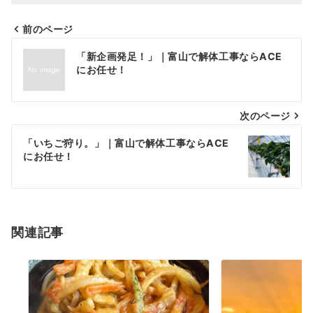
前のページ
投
「新企画発足！」｜富山で解体工事ならACE
稿
にお任せ！
ナ
次のページ
ビ
ゲ
「いちご狩り。」｜富山で解体工事ならACE
にお任せ！
ー
シ
ョ
関連記事
ン