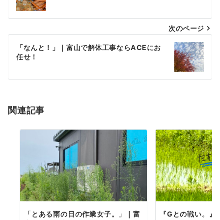
ナ
次のページ
ビ
ゲ
「なんと！」｜富山で解体工事ならACEにお
任せ！
ー
シ
ョ
関連記事
ン
「とある雨の日の作業女子。」｜富
『Gとの戦い。』