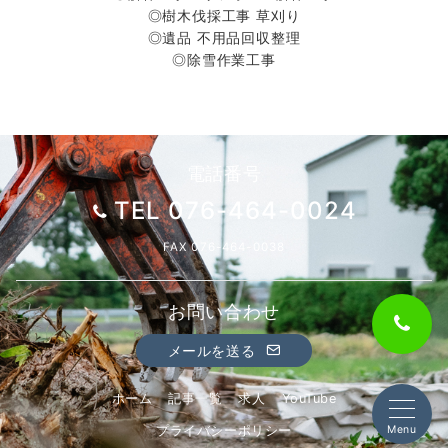
◎樹木伐採工事 草刈り
◎遺品 不用品回収整理
◎除雪作業工事
電話番号
TEL 076-464-0024
FAX 076-464-0038
お問い合わせ
メールを送る
ホーム
記事一覧
求人
YouTube
Menu
プライバシーポリシー