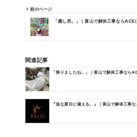
前のページ
投
「癒し所。」｜富山で解体工事ならACE
稿
ナ
ビ
ゲ
関連記事
ー
「降りましたね。」｜富山で解体工事ならA
シ
ョ
ン
『急な夏日に備える。』｜富山で解体工事な