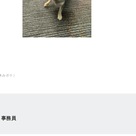
休みボケ）
) 事務員